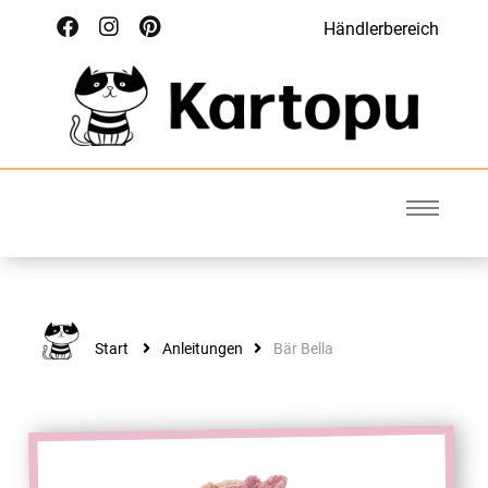
Händlerbereich
Kartopu
Wolle für Deinen Style
Start
Anleitungen
Bär Bella
ANLEITUNGEN