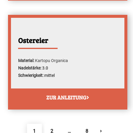
Ostereier
Material:
Kartopu Organica
Nadelstärke:
3.0
Schwierigkeit:
mittel
ZUR ANLEITUNG
Seitennummerierung
SEITE
SEITE
SEITE
1
2
…
8