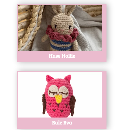
Test
Hase Hollie
Test
Eule Eva