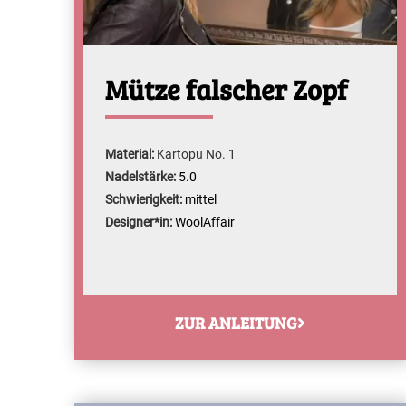
Mütze falscher Zopf
Material:
Kartopu No. 1
Nadelstärke:
5.0
Schwierigkeit:
mittel
Designer*in:
WoolAffair
ZUR ANLEITUNG