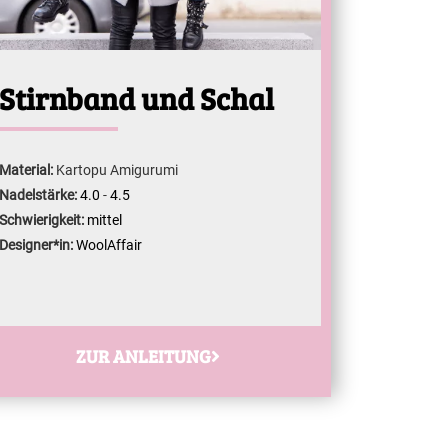
Stirnband und Schal
Material:
Kartopu Amigurumi
Nadelstärke:
4.0
-
4.5
Schwierigkeit:
mittel
Designer*in:
WoolAffair
ZUR ANLEITUNG