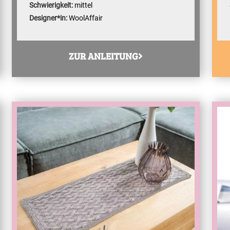
Schwierigkeit:
mittel
Designer*in:
WoolAffair
ZUR ANLEITUNG