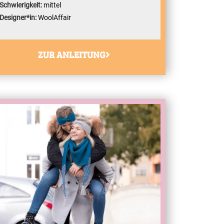
Schwierigkeit:
mittel
Designer*in:
WoolAffair
ZUR ANLEITUNG