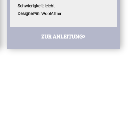
Schwierigkeit:
leicht
Designer*in:
WoolAffair
ZUR ANLEITUNG