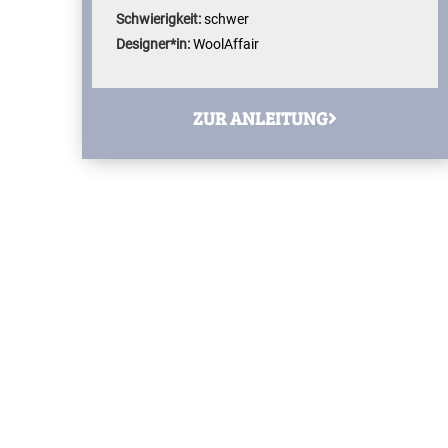
Schwierigkeit:
schwer
Designer*in:
WoolAffair
ZUR ANLEITUNG