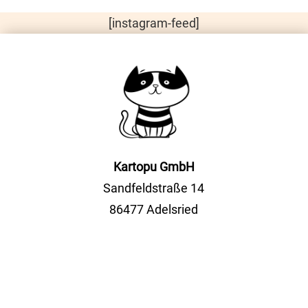
[instagram-feed]
Kartopu GmbH
Sandfeldstraße 14
86477 Adelsried
Tel.
+49(0)8294 5114555
Fax +49(0)8294 2052