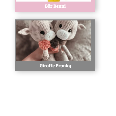
Bär Benni
Test
Giraffe Franky