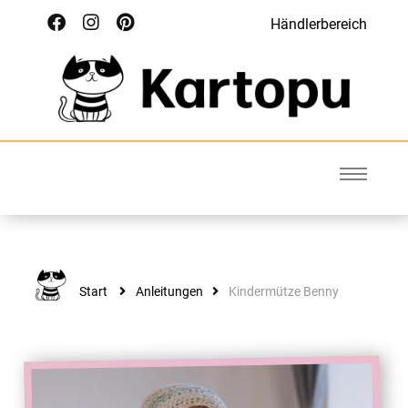
Händlerbereich
Kartopu
Wolle für Deinen Style
Start
Anleitungen
Kindermütze Benny
ANLEITUNGEN