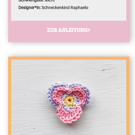
Schwierigkeit:
leicht
Designer*in:
Schneckenkind Raphaelo
ZUR ANLEITUNG