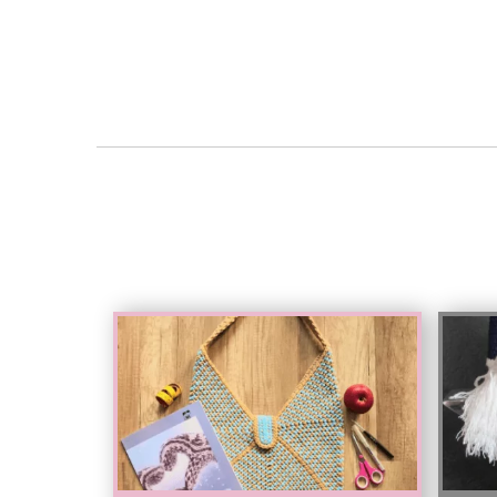
Test
Test