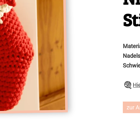
St
Materi
Nadels
Schwie
Hi
zur A