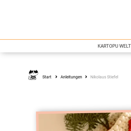
Kartopu
Wolle für Deinen Style
KARTOPU WELT
Start
Anleitungen
Nikolaus Stiefel
ANLEITUNGEN
Nikolaus Stiefel