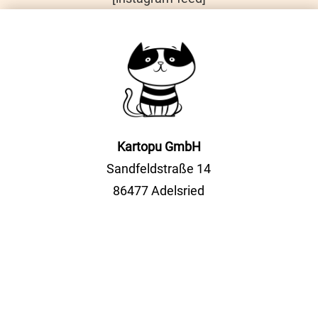
Kartopu GmbH
Sandfeldstraße 14
86477 Adelsried
Tel.
+49(0)8294 5114555
Fax +49(0)8294 2052
info@kartopu.online