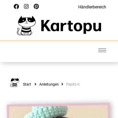
Händlerbereich
Kartopu
Wolle für Deinen Style
Start
Anleitungen
Pepito II.
ANLEITUNGEN