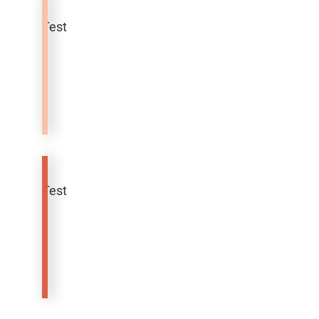
Test
Teppich
Sahara
Test
Eierbecher