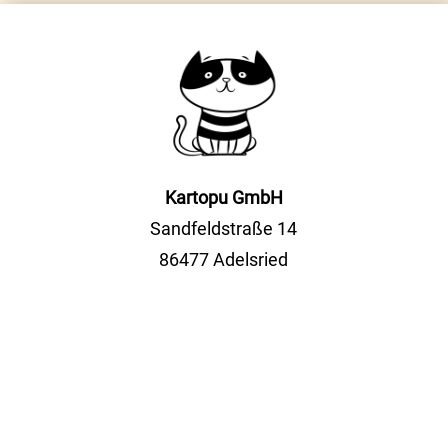
Kartopu GmbH
Sandfeldstraße 14
86477 Adelsried
Tel.
+49(0)8294 5114555
Fax +49(0)8294 2052
info@kartopu.online