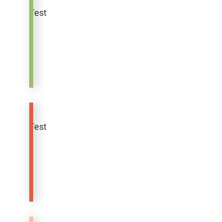
Test
Filzhut
Test
Puppe
Mila