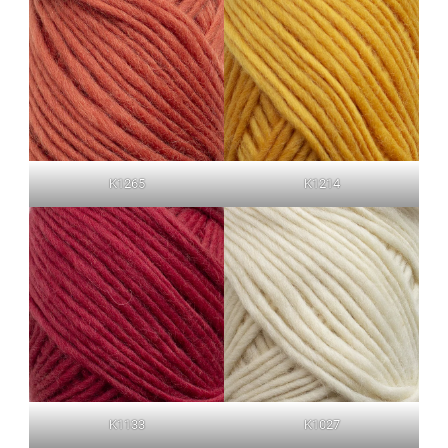
K1265
K1214
K1133
K1027