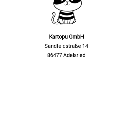
Kartopu GmbH
Sandfeldstraße 14
86477 Adelsried
Tel.
+49(0)8294 5114555
Fax +49(0)8294 2052
info@kartopu.online