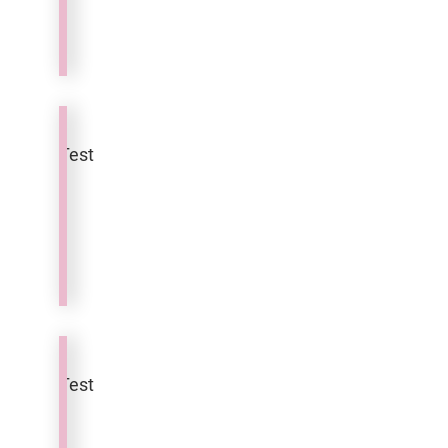
Puppe
Pia
Test
Bär
Benni
Test