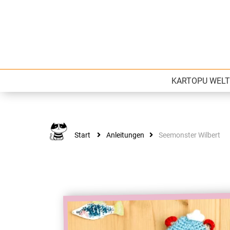
Kartopu
Wolle für Deinen Style
KARTOPU WELT
Start
Anleitungen
Seemonster Wilbert
ANLEITUNGEN
Seemonster Wilb