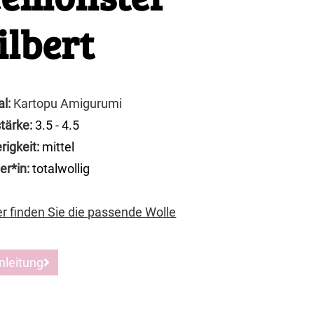
lbert
al:
Kartopu Amigurumi
tärke:
3.5
-
4.5
rigkeit:
mittel
er*in:
totalwollig
er finden Sie die passende Wolle
nleitung