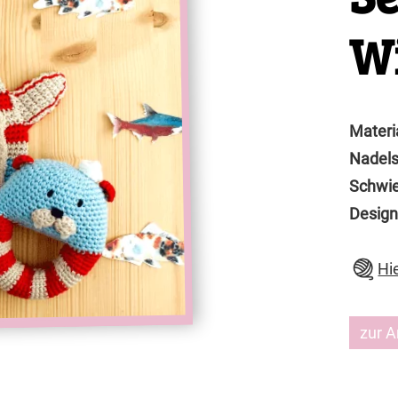
Wi
Materi
Nadels
Schwie
Design
Hi
zur A