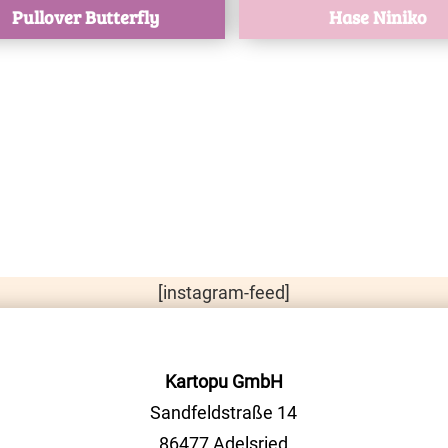
Pullover Butterfly
Hase Niniko
[instagram-feed]
Kartopu GmbH
Sandfeldstraße 14
86477 Adelsried