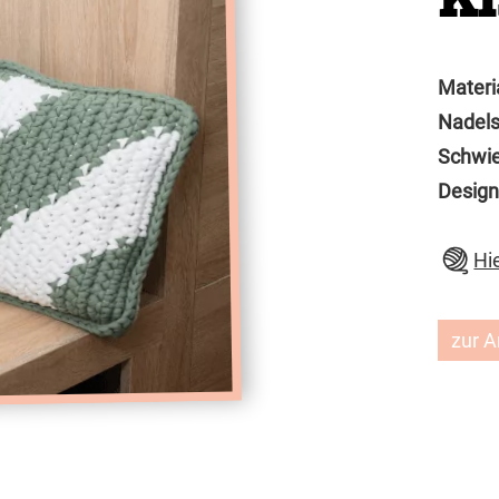
Materi
Nadels
Schwie
Design
Hi
zur A