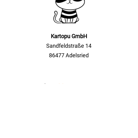
Kartopu GmbH
Sandfeldstraße 14
86477 Adelsried
Tel.
+49(0)8294 5114555
Fax +49(0)8294 2052
info@kartopu.online