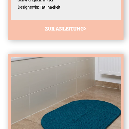
Schwierigkeit:
mittel
Designer*in:
Tati.haekelt
ZUR ANLEITUNG