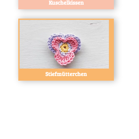
Kuschelkissen
Test
Stiefmütterchen