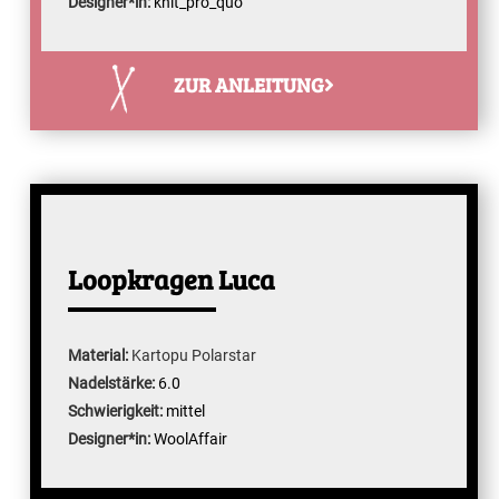
Designer*in:
knit_pro_quo
ZUR ANLEITUNG
Loopkragen Luca
Material:
Kartopu Polarstar
Nadelstärke:
6.0
Schwierigkeit:
mittel
Designer*in:
WoolAffair