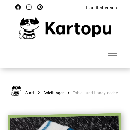
Händlerbereich
Kartopu
Wolle für Deinen Style
Start
Anleitungen
Tablet- und Handytasche
ANLEITUNGEN