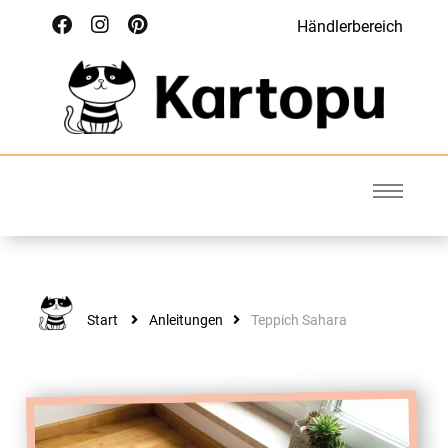
Händlerbereich
Kartopu
Wolle für Deinen Style
Start
Anleitungen
Teppich Sahara
ANLEITUNGEN