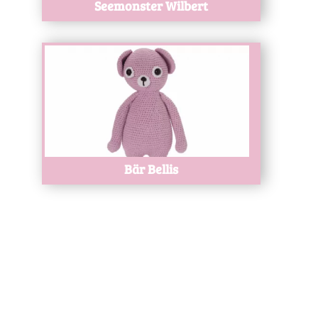
Seemonster Wilbert
Test
Bär Bellis